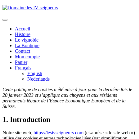
Skip
to
content
Accueil
Histoire
Le vignoble
La Boutique
Contact
Mon compte
Panier
Français
English
Nederlands
Cette politique de cookies a été mise à jour pour la dernière fois le
20 janvier 2023 et s’applique aux citoyens et aux résidents
permanents légaux de l’Espace Économique Européen et de la
Suisse.
1. Introduction
Notre site web,
https://lesivseigneurs.com
(ci-après : « le site web »)
utilise des cookies et autres technologies liées (par simplification,