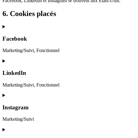
Facebook, LinkedIn et Instagram se trouvent aux États-Unis.
6. Cookies placés
Facebook
Marketing/Suivi, Fonctionnel
Consent
to
service
LinkedIn
facebook
Marketing/Suivi, Fonctionnel
Consent
to
service
Instagram
linkedin
Marketing/Suivi
Consent
to